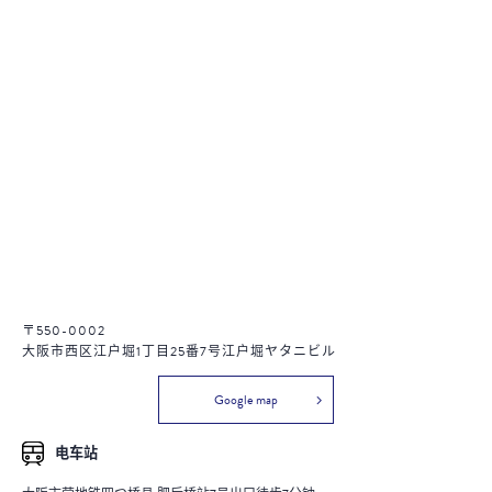
〒550-0002
大阪市西区江户堀1丁目25番7号江户堀ヤタニビル
Google map
电车站