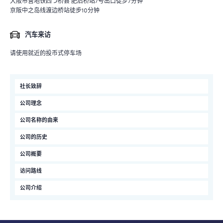
大阪市营地铁四つ桥县 肥后桥站7号出口徒步7分钟
京阪中之岛线渡边桥站徒步10分钟
汽车来访
请使用就近的投币式停车场
社长致辞
公司理念
公司名称的由来
公司的历史
公司概要
访问路线
公司介绍