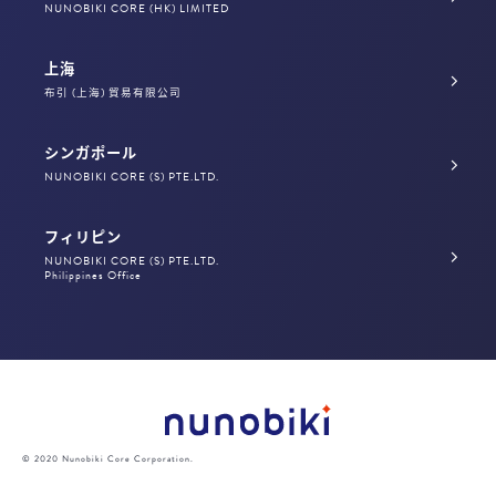
NUNOBIKI CORE (HK) LIMITED
上海
布引 (上海) 貿易有限公司
シンガポール
NUNOBIKI CORE (S) PTE.LTD.
フィリピン
NUNOBIKI CORE (S) PTE.LTD.
Philippines Office
© 2020 Nunobiki Core Corporation.