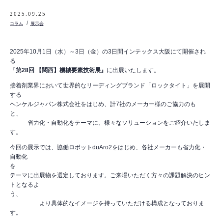
2025.09.25
コラム
展示会
2025年10月1日（水）～3日（金）の3日間インテックス大阪にて開催され
る
『
第28回 【関西】機械要素技術展』
に出展いたします。
接着剤業界において世界的なリーディングブランド「ロックタイト」を展開
する
ヘンケルジャパン株式会社をはじめ、計7社のメーカー様のご協力のも
と、
省力化・自動化をテーマに、様々なソリューションをご紹介いたしま
す。
今回の展示では、協働ロボットduAro2をはじめ、各社メーカーも省力化・
自動化
を
テーマに出展物を選定しております。ご来場いただく方々の課題解決のヒン
トとなるよ
う、
より具体的なイメージを持っていただける構成となっておりま
す。