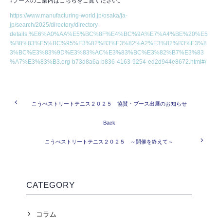
↓ブースのご案内はこちらをご覧ください。
https://www.manufacturing-world.jp/osaka/ja-
jp/search/2025/directory/directory-
details.%E6%A0%AA%E5%BC%8F%E4%BC%9A%E7%A4%BE%20%E5
%B8%83%E5%BC%95%E3%82%B3%E3%82%A2%E3%82%B3%E3%8
3%BC%E3%83%9D%E3%83%AC%E3%83%BC%E3%82%B7%E3%83
%A7%E3%83%B3.org-b73d8a6a-b836-4163-9254-ed2d944e8672.html#/
こうべストリートテニス２０２５ 協賛・ブース出展のお知らせ
Back
こうべストリートテニス２０２５ ～開催を終えて～
CATEGORY
コラム