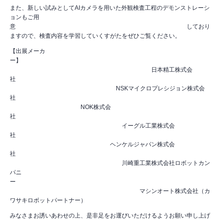
また、新しい試みとしてAIカメラを用いた外観検査工程のデモンストレーシ
ョンもご用
意 しており
ますので、検査内容を学習していくすがたをぜひご覧ください。
【出展メーカ
ー】
日本精工株式会
社
NSKマイクロプレシジョン株式会
社
NOK株式会
社
イーグル工業株式会
社
ヘンケルジャパン株式会
社
川崎重工業株式会社ロボットカン
パニ
ー
マシンオート株式会社（カ
ワサキロボットパートナー）
みなさまお誘いあわせの上、是非足をお運びいただけるようお願い申し上げ