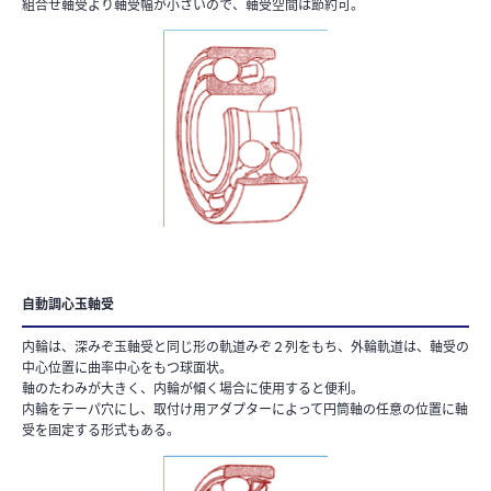
組合せ軸受より軸受幅が小さいので、軸受空間は節約可。
自動調心玉軸受
内輪は、深みぞ玉軸受と同じ形の軌道みぞ２列をもち、外輪軌道は、軸受の
中心位置に曲率中心をもつ球面状。
軸のたわみが大きく、内輪が傾く場合に使用すると便利。
内輪をテーパ穴にし、取付け用アダプターによって円筒軸の任意の位置に軸
受を固定する形式もある。