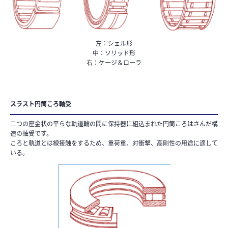
左：シェル形
中：ソリッド形
右：ケージ＆ローラ
スラスト円筒ころ軸受
二つの座金状の平らな軌道輪の間に保持器に組込まれた円筒ころはさんだ構
造の軸受です。
ころと軌道とは線接触をするため、重荷重、対衝撃、高剛性の用途に適して
いる。