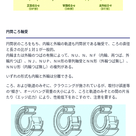
円筒ころ軸受
円筒状のころをもち、内輪と外輪の軌道も円筒状である軸受で、ころの直径
と長さの比が１対１が一般的。
内輪または外輪のつばの有無によって、ＮＵ、Ｎ、ＮＦ（内輪、両つば、外
輪片つば）、ＮＪ、ＮＵＰ、ＮＨ形の単列軸受とＮＮ形（外輪つば無し）、
ＮＮＵ形（内輪つば無し）の複列がある。
いずれの形式も内輪と外輪は分離できる。
ころ、および軌道のみぞに、クラウニングが施されているが、取付け誤差等
の”傾き”、オーバハング荷重の大小により、ころと軌道のみぞとの間の片当
たり（エッジ応力）により、性能低下をおこすので、注意を要する。