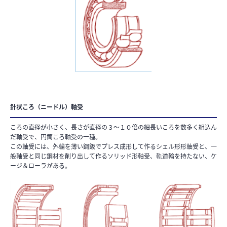
針状ころ（ニードル）軸受
ころの直径が小さく、長さが直径の３～１０倍の細長いころを数多く組込ん
だ軸受で、円筒ころ軸受の一種。
この軸受には、外輪を薄い鋼鈑でプレス成形して作るシェル形形軸受と、一
般軸受と同じ鋼材を削り出して作るソリッド形軸受、軌道輪を持たない、ケ
ージ＆ローラがある。