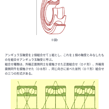
※図1
アンギュラ玉軸受を２個組合せて１組とし、これを１個の軸受とみなしたも
のを組合せアンギュラ玉軸受と呼ぶ。
組合せ種類は、外輪正面側同士を接触させた正面組合せ（ＤＦ形）、外輪背
面側同牛を接触させた（ＤＢ形）、同じ向きに並べた並列（ＤＴ形）組合せ
の三つの形式がある。