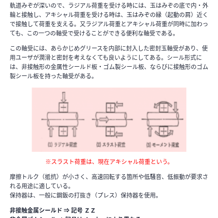
軌道みぞが深いので、ラジアル荷重を受ける時には、玉はみぞの底で内・外
輪と接触し、アキシャル荷重を受ける時は、玉はみぞの縁（起動の肩）近く
で接触して荷重を支える。又ラジアル荷重とアキシャル荷重が同時に加わっ
ても、この一つの軸受で受けることができる便利な軸受である。
この軸受には、あらかじめグリースを内部に封入した密封玉軸受があり、使
用ユーザが潤滑と密封を考えなくても良いようにしてある。シール形式に
は、非接触形の金属性シールド板・ゴム製シール板、ならびに接触形のゴム
製シール板を持った軸受がある。
※スラスト荷重は、現在アキシャル荷重という。
摩擦トルク（抵抗）が小さく、高速回転する箇所や低騒音、低振動が要求さ
れる用途に適している。
保持器は、一般に鋼鈑の打抜き（プレス）保持器を使用。
非接触金属シールド ⇒ 記号 ＺＺ