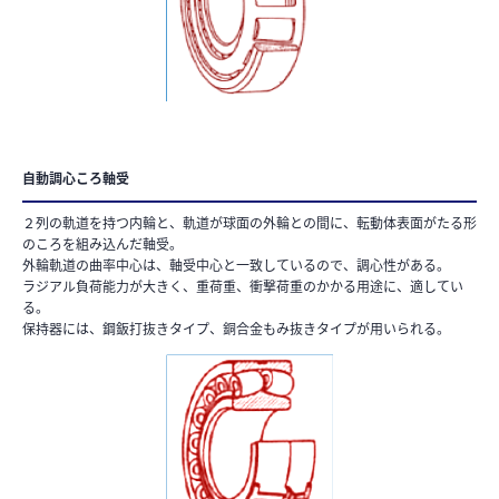
自動調心ころ軸受
２列の軌道を持つ内輪と、軌道が球面の外輪との間に、転動体表面がたる形
のころを組み込んだ軸受。
外輪軌道の曲率中心は、軸受中心と一致しているので、調心性がある。
ラジアル負荷能力が大きく、重荷重、衝撃荷重のかかる用途に、適してい
る。
保持器には、鋼鈑打抜きタイプ、銅合金もみ抜きタイプが用いられる。