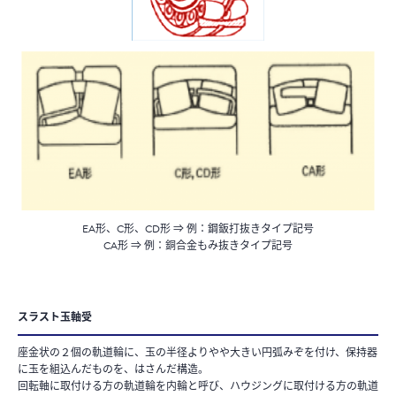
EA形、C形、CD形 ⇒ 例：鋼鈑打抜きタイプ記号
CA形 ⇒ 例：銅合金もみ抜きタイプ記号
スラスト玉軸受
座金状の２個の軌道輪に、玉の半径よりやや大きい円弧みぞを付け、保持器
に玉を組込んだものを、はさんだ構造。
回転軸に取付ける方の軌道輪を内輪と呼び、ハウジングに取付ける方の軌道