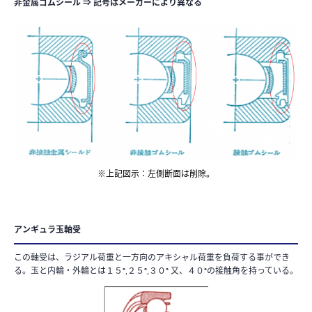
非金属ゴムシール ⇒ 記号はメーカーにより異なる
※上記図示：左側断面は削除。
アンギュラ玉軸受
この軸受は、ラジアル荷重と一方向のアキシャル荷重を負荷する事ができ
る。玉と内輪・外輪とは１５°,２５°,３０° 又、４０°の接触角を持っている。