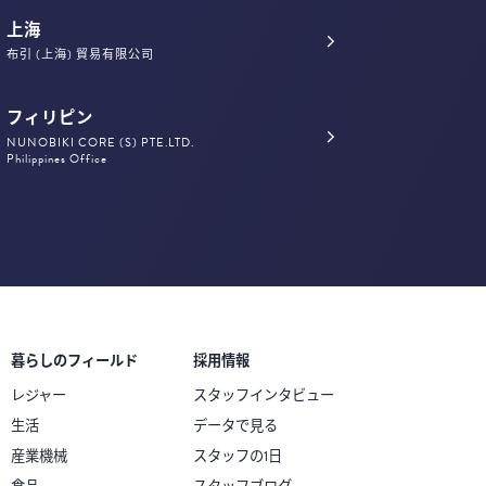
上海
布引 (上海) 貿易有限公司
フィリピン
NUNOBIKI CORE (S) PTE.LTD.
Philippines Office
暮らしのフィールド
採用情報
レジャー
スタッフインタビュー
生活
データで見る
産業機械
スタッフの1日