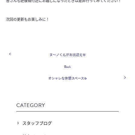
皆さんも肥後橋付近にお越しになったときは是非行ってみてください！
次回の更新もお楽しみに！
ヌ～ノくんがお出迎え🌸
Back
オシャレな休憩スペース☕️
CATEGORY
スタッフブログ