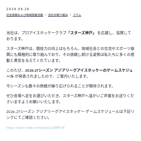
2026.06.26
社会貢献および地域貢献活動
会社の取り組み
コラム
当社は、プロアイスホッケークラブ
「スターズ神戸」
を応援し、協賛して
おります。
スターズ神戸は、競技力の向上はもちろん、地域社会との交流やスポーツ振
興にも積極的に取り組んでおり、その挑戦し続ける姿勢は私たちに多くの感
動と勇気を与えてくれています。
このたび、
2026-27シーズン アジアリーグアイスホッケーのゲームスケジュ
ール
が発表されましたので、ご案内いたします。
今シーズンも数々の熱戦が繰り広げられることが期待されます。
ぜひ会場へ足をお運びいただき、スターズ神戸へ温かいご声援をお送りくだ
さいますようお願いいたします。
2026-27シーズン アジアリーグアイスホッケー ゲームスケジュールは下記リ
ンクにてご確認ください。
https://stars-kobe.com/posts/cySBRixE